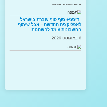
מחשבי Googlebooks הראשונים
6 באוגוסט 2026
יושקו כבר בסתיו הקרוב
6 באוגוסט 2026
דיסני+ סוף סוף עוברת בישראל
לאפליקציה החדשה – אבל שיתוף
היי שלום, Google Assistant!
החשבונות עומד להשתנות
נפרדים מהעוזרת הקולית ועוברים
לג'מיני
6 באוגוסט 2026
6 באוגוסט 2026
לא רק Nothing: גוגל תביא ל-Pixel
RSL מינתה את עופר אליקים
11 התראות עם אורות צבעוניים
למנכ"לה
6 באוגוסט 2026
6 באוגוסט 2026
פרצת אבטחה באפל: שירות הסוואת
אוזניות הקליפ הראשונות שלה:
ה-IP חושף משתמשים
Nothing משיקה את CMF Clip Pro
6 באוגוסט 2026
5 באוגוסט 2026