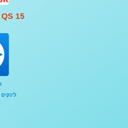
 QS 15
כ
לינקים 