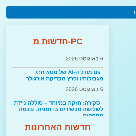
6 באוגוסט 2026
ר
משחק כיסאות בדיפמיינד של גוגל
6 באוגוסט 2026
בבלעדיות בנטפליקס: ההצצה
גלעד רבינוביץ' מונה למנכ"ל קבוצת
חדשות מ-PC
תקשוב
המורחבת ל-GTA 6 תגיע בסוף
החודש
6 באוגוסט 2026
6 באוגוסט 2026
גם מודל ה-AI של מטא חרג
מגבולותיו ופרץ מבדיקת אירגולר
רשמי: Google Assistant מסיימת
6 באוגוסט 2026
את דרכה – זה Gemini עד הסוף
6 באוגוסט 2026
סקירה: חזקה במיוחד – סוללה ניידת
לשלושה מכשירים בו זמנית, ובכמה
הספקים
למרות המחאות: לסוני אין שום כוונה
6 באוגוסט 2026
חדשות האחרונות
לחזור בה